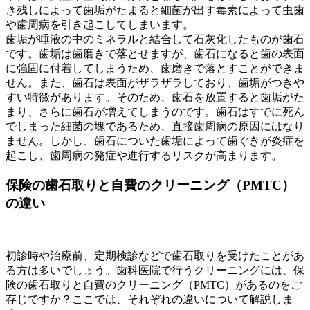
き残しによって歯垢がたまると細菌が出す毒素によって虫歯
や歯周病を引き起こしてしまいます。
歯垢が唾液の中のミネラルと結合して石灰化したものが歯石
です。歯垢は歯磨きで落とせますが、歯石になると歯の表面
に強固に付着してしまうため、歯磨きで落とすことができま
せん。また、歯石は表面がザラザラしており、歯垢がつきや
すい特徴があります。そのため、歯石を放置すると歯垢がた
まり、さらに歯石が増えてしまうのです。歯石はすでに死ん
でしまった細菌の塊であるため、直接歯周病の原因にはなり
ません。しかし、歯石についた歯垢によって歯ぐきが炎症を
起こし、歯周病の発症や進行するリスクが高まります。
保険の歯石取りと自費のクリーニング（PMTC）
の違い
初診時や治療前、定期検診などで歯石取りを受けたことがあ
る方は多いでしょう。歯科医院で行うクリーニングには、保
険の歯石取りと自費のクリーニング（PMTC）があるのをご
存じですか？ここでは、それぞれの違いについて解説しま