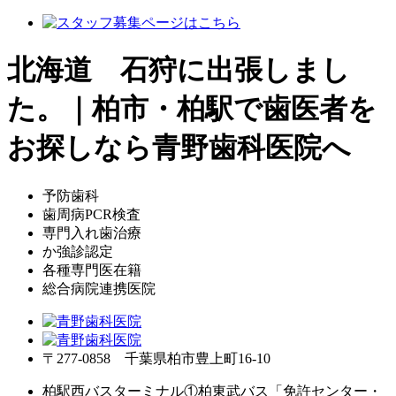
北海道 石狩に出張しまし
た。｜柏市・柏駅で歯医者を
お探しなら青野歯科医院へ
予防歯科
歯周病PCR検査
専門入れ歯治療
か強診認定
各種専門医在籍
総合病院連携医院
〒277-0858 千葉県柏市豊上町16-10
柏駅西バスターミナル①柏東武バス「免許センター・