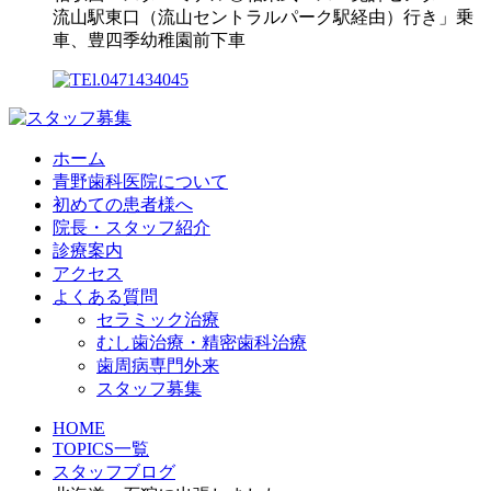
流山駅東口（流山セントラルパーク駅経由）行き」乗
車、豊四季幼稚園前下車
ホーム
青野歯科医院について
初めての患者様へ
院長・スタッフ紹介
診療案内
アクセス
よくある質問
セラミック治療
むし歯治療・精密歯科治療
歯周病専門外来
スタッフ募集
HOME
TOPICS一覧
スタッフブログ