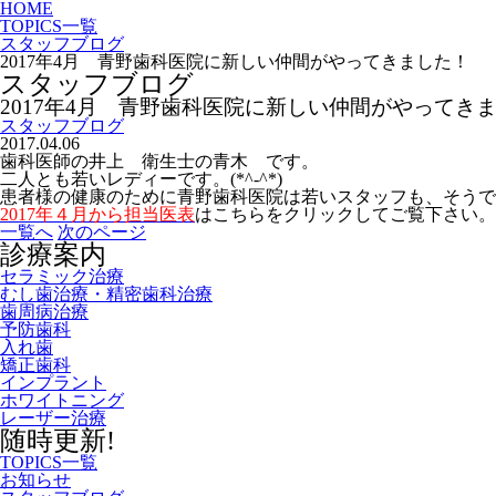
HOME
TOPICS一覧
スタッフブログ
2017年4月 青野歯科医院に新しい仲間がやってきました！
スタッフブログ
2017年4月 青野歯科医院に新しい仲間がやってき
スタッフブログ
2017.04.06
歯科医師の井上 衛生士の青木 です。
二人とも若いレディーです。(*^-^*)
患者様の健康のために青野歯科医院は若いスタッフも、そうではな
2017年４月から担当医表
はこちらをクリックしてご覧下さい。
一覧へ
次のページ
診療案内
セラミック治療
むし歯治療・精密歯科治療
歯周病治療
予防歯科
入れ歯
矯正歯科
インプラント
ホワイトニング
レーザー治療
随時更新!
TOPICS一覧
お知らせ