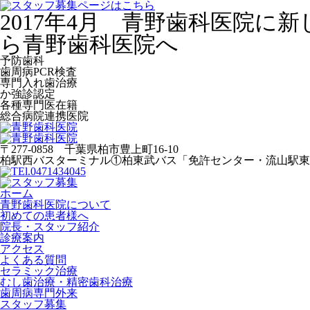
2017年4月 青野歯科医院
ら青野歯科医院へ
予防歯科
歯周病PCR検査
専門入れ歯治療
か強診認定
各種専門医在籍
総合病院連携医院
〒277-0858 千葉県柏市豊上町16-10
柏駅西バスターミナル①柏東武バス「免許センター・流山駅東
ホーム
青野歯科医院について
初めての患者様へ
院長・スタッフ紹介
診療案内
アクセス
よくある質問
セラミック治療
むし歯治療・精密歯科治療
歯周病専門外来
スタッフ募集